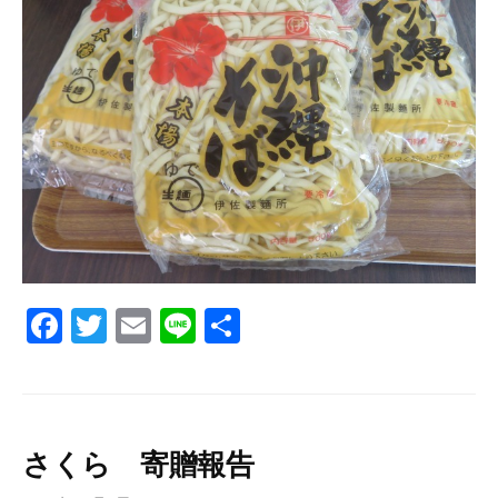
F
T
E
Li
共
a
wi
m
n
有
c
tt
ail
e
e
er
b
さくら 寄贈報告