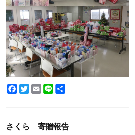
F
T
E
Li
共
a
wi
m
n
有
c
tt
ail
e
e
er
b
さくら 寄贈報告