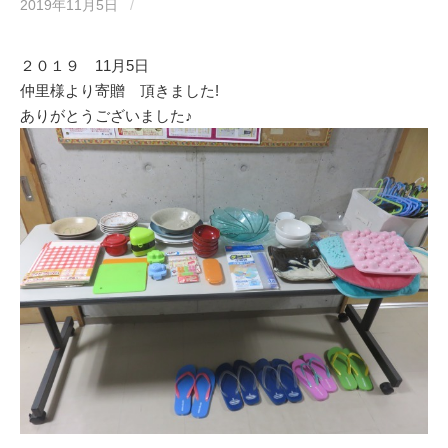
o
2019年11月5日
/
o
k
２０１９ 11月5日
仲里様より寄贈 頂きました!
ありがとうございました♪