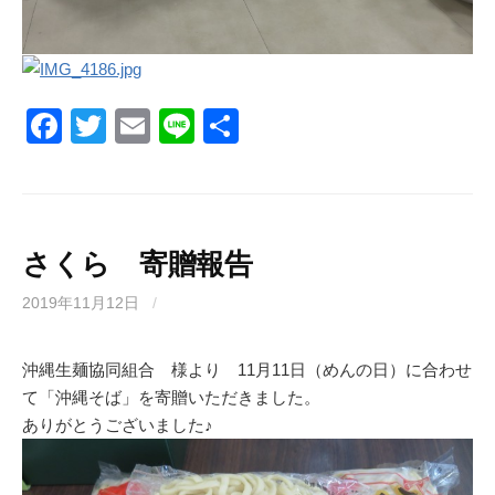
F
T
E
Li
共
a
wi
m
n
有
c
tt
ail
e
e
er
b
さくら 寄贈報告
o
2019年11月12日
/
o
k
沖縄生麺協同組合 様より 11月11日（めんの日）に合わせ
て「沖縄そば」を寄贈いただきました。
ありがとうございました♪