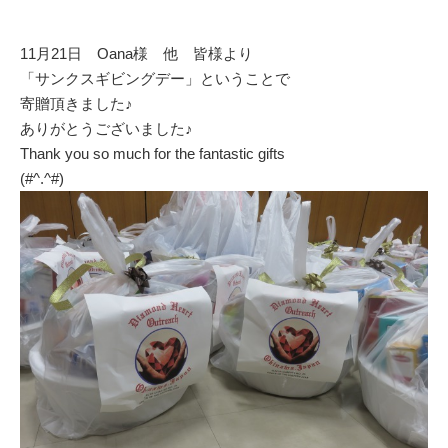
o
k
11月21日 Oana様 他 皆様より
「サンクスギビングデー」ということで
寄贈頂きました♪
ありがとうございました♪
Thank you so much for the fantastic gifts
(#^.^#)