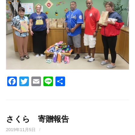
F
T
E
Li
共
a
wi
m
n
有
c
tt
ail
e
e
er
b
さくら 寄贈報告
o
2019年11月5日
/