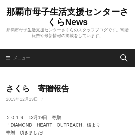
コ
那覇市母子生活支援センターさ
ン
テ
くらNews
ン
那覇市母子生活支援センターさくらのスタッフブログです。寄贈
ツ
報告や最新情報の掲載をしています。
へ
ス
キ
検
メニュー
ッ
プ
索:
さくら 寄贈報告
2019年12月19日
/
２０１９ 12月19日 寄贈
「DIAMOND HEART OUTREACH」様より
寄贈 頂きました!