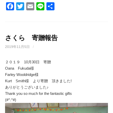
F
T
E
Li
共
a
wi
m
n
有
c
tt
ail
e
e
er
b
さくら 寄贈報告
o
2019年11月5日
/
o
k
２０１９ 10月30日 寄贈
Oana Fukuda様
Farley Wooldridge様
Kurt Smith様 より寄贈 頂きました!
ありがとうございました♪
Thank you so much for the fantastic gifts
(#^.^#)