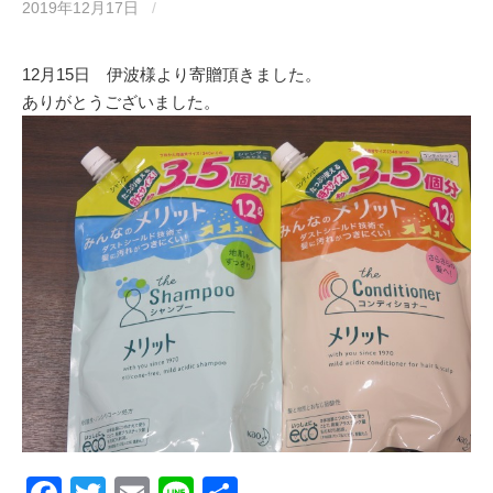
o
2019年12月17日
/
o
k
12月15日 伊波様より寄贈頂きました。
ありがとうございました。