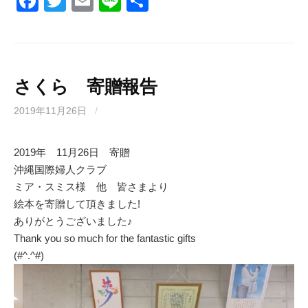
F
T
E
Li
共
a
wi
m
n
有
c
tt
ail
e
e
er
b
さくら 寄贈報告
o
2019年11月26日
/
o
k
2019年 11月26日 寄贈
沖縄国際婦人クラブ
ミア・スミス様 他 皆さまより
絵本を寄贈して頂きました!
ありがとうございました♪
Thank you so much for the fantastic gifts
(#^.^#)