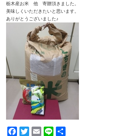
k
栃木産お米 他 寄贈頂きました。
美味しくいただきたいと思います。
ありがとうございました♪
F
T
E
Li
共