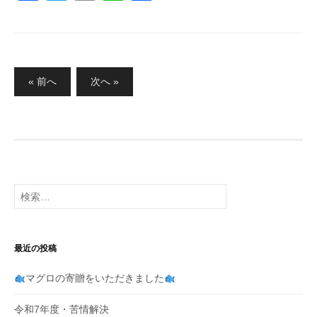
a
wi
m
n
有
c
tt
ail
e
e
er
b
投
« 前へ
次へ »
稿
o
の
o
ペ
k
ー
ジ
検
送
索:
り
最近の投稿
マグロの寄贈をいただきました
令和7年度・苦情解決