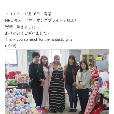
o
k
２０１９ 12月16日 寄贈
NPO法人 「ウーマンズプライド」様より
寄贈 頂きました!
ありがとうございました♪
Thank you so much for the fantastic gifts
(#^.^#)