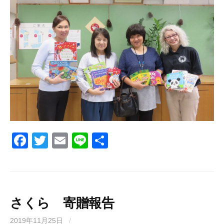
F
T
E
Li
共
a
wi
m
n
有
c
tt
ail
e
e
er
b
さくら 寄贈報告
o
2019年11月25日
/