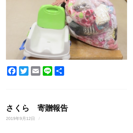
F
T
E
Li
共
a
wi
m
n
有
c
tt
ail
e
e
er
b
さくら 寄贈報告
o
2019年9月12日
/
o