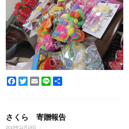
F
T
E
Li
共
a
wi
m
n
有
c
tt
ail
e
e
er
b
さくら 寄贈報告
o
2019年12月19日
/