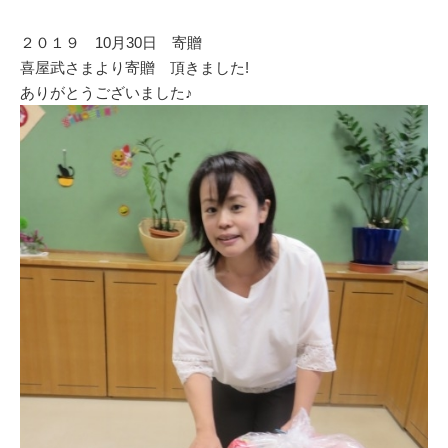
o
k
２０１９ 10月30日 寄贈
喜屋武さまより寄贈 頂きました!
ありがとうございました♪