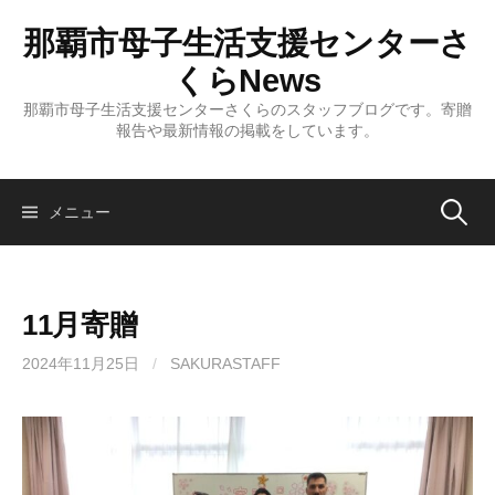
コ
那覇市母子生活支援センターさ
ン
テ
くらNews
ン
那覇市母子生活支援センターさくらのスタッフブログです。寄贈
ツ
報告や最新情報の掲載をしています。
へ
ス
キ
検
メニュー
ッ
プ
索:
11月寄贈
2024年11月25日
/
SAKURASTAFF