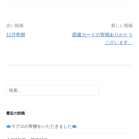
b
o
投
古い投稿
新しい投稿
o
11月寄贈
図書カードの寄贈ありがとう
k
稿
ございます。
ナ
ビ
ゲ
ー
検
シ
索:
ョ
最近の投稿
ン
マグロの寄贈をいただきました