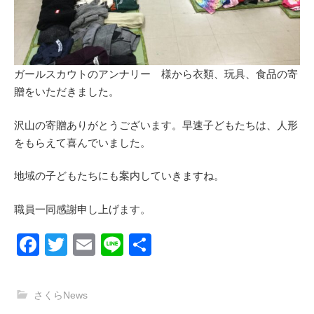
ガールスカウトのアンナリー 様から衣類、玩具、食品の寄
贈をいただきました。
沢山の寄贈ありがとうございます。早速子どもたちは、人形
をもらえて喜んでいました。
地域の子どもたちにも案内していきますね。
職員一同感謝申し上げます。
F
T
E
Li
共
a
wi
m
n
有
c
tt
ail
e
さくらNews
e
er