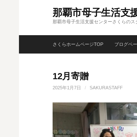
コ
那覇市母子生活支援
ン
テ
那覇市母子生活支援センターさくらのス
ン
ツ
さくらホームページTOP
ブログペ
へ
ス
キ
ッ
12月寄贈
プ
2025年1月7日
/
SAKURASTAFF