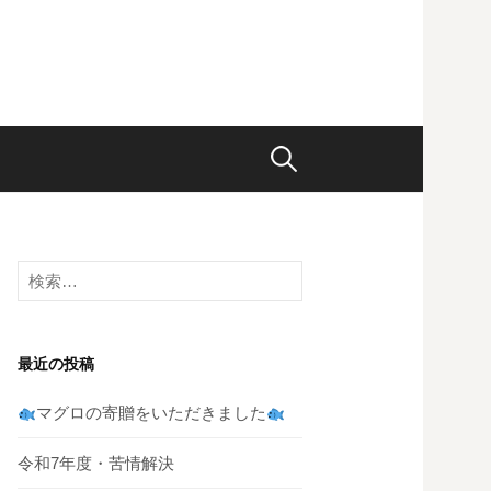
検
索:
検
索:
最近の投稿
マグロの寄贈をいただきました
令和7年度・苦情解決