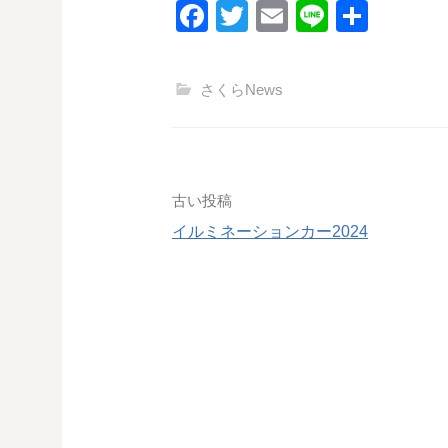
F
T
E
Li
共
a
wi
m
n
有
c
tt
ail
e
さくらNews
e
er
b
o
o
投
古い投稿
k
イルミネーションカー2024
稿
ナ
ビ
ゲ
ー
シ