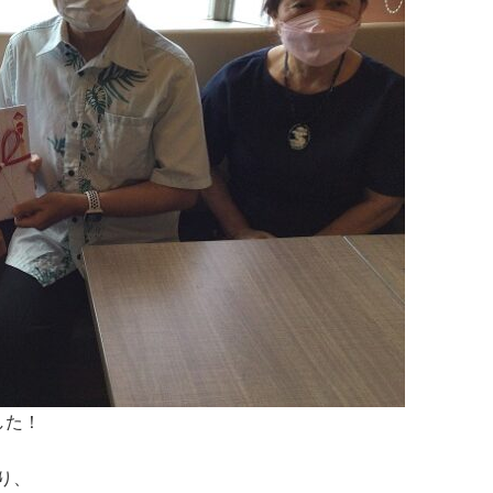
した！
り、