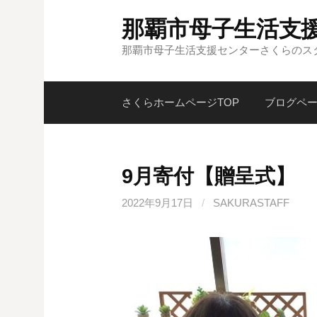
コ
那覇市母子生活支援
ン
テ
那覇市母子生活支援センターさくらのス
ン
ツ
さくらホームページTOP
ブログペ
へ
ス
キ
ッ
9月寄付【贈呈式】
プ
2022年9月17日
/
SAKURASTAFF