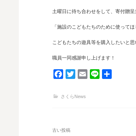
土曜日に待ち合わせをして、寄付贈呈
「施設のこどもたちのために使ってほ
こどもたちの遊具等を購入したいと思
職員一同感謝申し上げます！
F
T
E
Li
共
a
wi
m
n
有
c
tt
ail
e
さくらNews
e
er
b
o
o
投
古い投稿