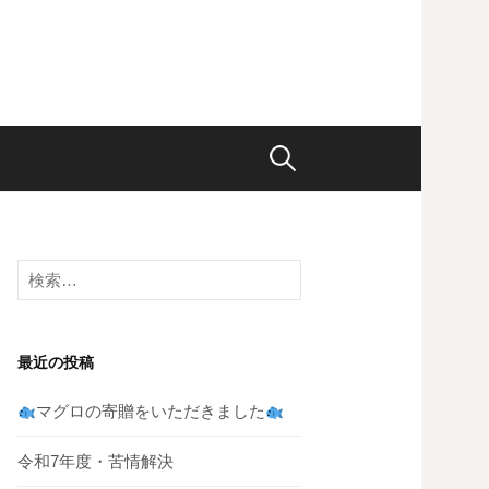
検
索:
検
索:
最近の投稿
マグロの寄贈をいただきました
令和7年度・苦情解決